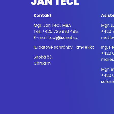
Kontakt
Asist
Mgr. Jan Tecl, MBA
Mgr. 
Tel.: +420 725 893 488
+420 7
E-mail: teclj@senat.cz
motlo
ID datové schránky: xm4ekkx
Ing. 
+420 
Široká 83,
mares
Chrudim
Mgr. e
+420 
safari