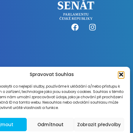
Spravovat Souhlas
skytli co nejlepší služby, používáme k ukládání a/nebo přístupu k
 o zařízení, technologie jako jsou soubory cookies. Souhlas s těmito
emi nám umožní zpracovávat údaje, jako je chování při procházení
ečná ID na tomto webu. Nesouhlas nebo odvolání souhlasu může
vlivnit určité vlastnosti a funkce.
Vytvořila Brandst agentura s.r.o.
íjmout
Odmítnout
Zobrazit předvolby