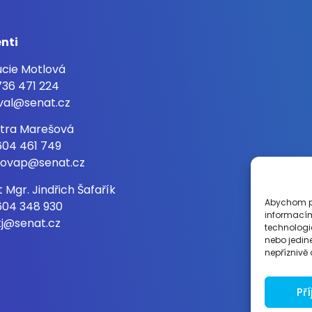
enti
Lucie Motlová
36 471 224
val@senat.cz
Petra Marešová
604 461 749
ovap@senat.cz
t Mgr. Jindřich Šafařík
Abychom po
604 348 930
informacím
kj@senat.cz
technologi
nebo jedin
nepříznivě o
Př