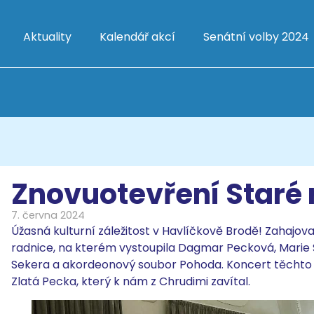
Aktuality
Kalendář akcí
Senátní volby 2024
Znovuotevření Staré 
7. června 2024
Úžasná kulturní záležitost v Havlíčkově Brodě! Zahajov
radnice, na kterém vystoupila Dagmar Pecková, Marie 
Sekera a akordeonový soubor Pohoda. Koncert těchto vy
Zlatá Pecka, který k nám z Chrudimi zavítal.