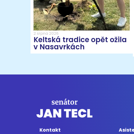
2 srpna 2026
Keltská tradice opět ožila
v Nasavrkách
Kontakt
Asist