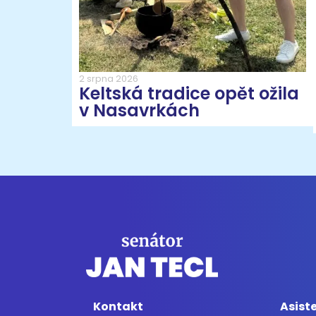
2 srpna 2026
Keltská tradice opět ožila
v Nasavrkách
Kontakt
Asist