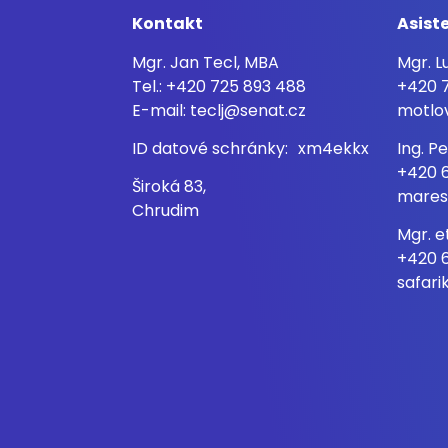
Kontakt
Asist
Mgr. Jan Tecl, MBA
Mgr. 
Tel.: +420 725 893 488
+420 7
E-mail: teclj@senat.cz
motlo
ID datové schránky: xm4ekkx
Ing. 
+420 
Široká 83,
mares
Chrudim
Mgr. e
+420 
safari