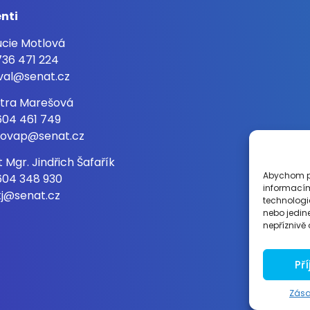
enti
Lucie Motlová
36 471 224
val@senat.cz
Petra Marešová
604 461 749
ovap@senat.cz
t Mgr. Jindřich Šafařík
Abychom po
604 348 930
informacím
kj@senat.cz
technologi
nebo jedin
nepříznivě o
Př
Zása