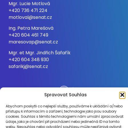
Mgr. Lucie Motlová
+420 736 471 224
motloval@senat.cz
Ing. Petra Marešová
+420 604 461 749
maresovap@senat.cz
Mgr. et Mgr. Jindřich Šafařík
+420 604 348 930
safarikj@senat.cz
Spravovat Souhlas
Abychom poskytli co nejlepší služby, používáme k ukládání a/nebo
přístupu k informacím o zařízení, technologie jako jsou soubory
cookies. Souhlas s těmito technologiemi nám umožní zpracovávat
údaje, jako je chování při procházení nebo jedinečná ID na tomto
webu. Nesouhlas nebo odvolání souhlasu může nepříznivě ovlivnit