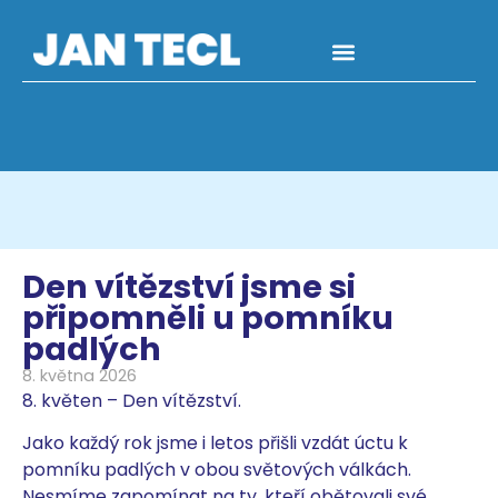
Den vítězství jsme si
připomněli u pomníku
padlých
8. května 2026
8. květen – Den vítězství.
Jako každý rok jsme i letos přišli vzdát úctu k
pomníku padlých v obou světových válkách.
Nesmíme zapomínat na ty, kteří obětovali své